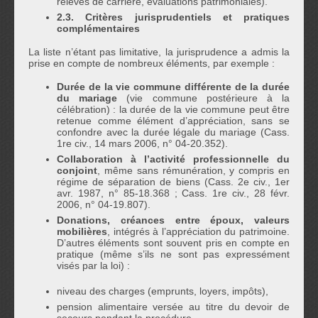
relevés de carrière, évaluations patrimoniales).
2.3. Critères jurisprudentiels et pratiques
complémentaires
La liste n’étant pas limitative, la jurisprudence a admis la
prise en compte de nombreux éléments, par exemple :
Durée de la vie commune différente de la durée
du mariage
(vie commune postérieure à la
célébration) : la durée de la vie commune peut être
retenue comme élément d’appréciation, sans se
confondre avec la durée légale du mariage (Cass.
1re civ., 14 mars 2006, n° 04-20.352).
Collaboration à l’activité professionnelle du
conjoint
, même sans rémunération, y compris en
régime de séparation de biens (Cass. 2e civ., 1er
avr. 1987, n° 85-18.368 ; Cass. 1re civ., 28 févr.
2006, n° 04-19.807).
Donations, créances entre époux, valeurs
mobilières
, intégrés à l’appréciation du patrimoine.
D’autres éléments sont souvent pris en compte en
pratique (même s’ils ne sont pas expressément
visés par la loi) :
niveau des charges (emprunts, loyers, impôts),
pension alimentaire versée au titre du devoir de