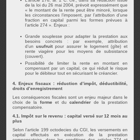
L’article 276, al. 2 C. civ., dans sa rédaction issue
de la loi du 26 mai 2004, prévoit expressément que
« le montant de la rente peut être minoré, lorsque
les circonstances l’imposent, par l’attribution d’une
fraction en capital parmi les formes prévues à
l’article 274 ». Enjeux :
Grande souplesse pour adapter la prestation aux
besoins concrets : par exemple, attribution
d’un
usufruit
pour assurer le logement (gîte) et
rente viagère pour les moyens de subsistance
(couvert).
Possibilité de limiter la rente en montant en
compensant par un capital, ce qui réduit le risque
pour le débiteur tout en sécurisant le créancier.
4. Enjeux fiscaux : réduction d’impôt, déductibilité,
droits d’enregistrement
Les conséquences fiscales sont un enjeu majeur dans le
choix de la
forme
et du
calendrier
de la prestation
compensatoire.
4.1. Impôt sur le revenu : capital versé sur 12 mois au
plus
Selon l’article 199 octodecies du CGI, les versements en
capital effectués en exécution de la prestation
compensatoire, dans les conditions des articles 274 et