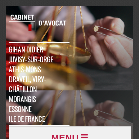
GIHAN DIDIER
JUVISY-SUR-ORGE
ATHIS-MONS
DRAVEIL, VIRY-
CHÂTILLON
MORANGIS
ESSONNE
ILE DE FRANCE
MENU