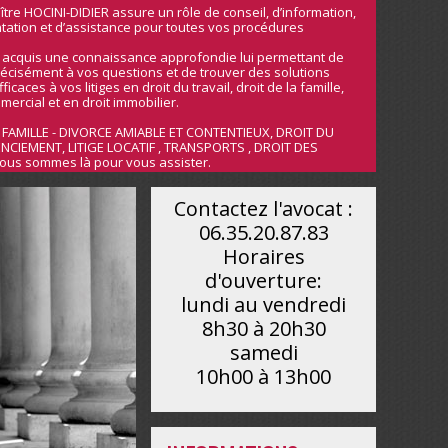
ître HOCINI-DIDIER assure un rôle de conseil, d’information,
tation et d’assistance pour toutes vos procédures
a acquis une connaissance approfondie lui permettant de
écisément à vos questions et de trouver des solutions
ficaces à vos litiges en droit du travail, droit de la famille,
mercial et en droit immobilier.
 FAMILLE - DIVORCE AMIABLE ET CONTENTIEUX, DROIT DU
ENCIEMENT, LITIGE LOCATIF , TRANSPORTS , DROIT DES
ous sommes là pour vous assister.
Contactez l'avocat :
06.35.20.87.83
Horaires
d'ouverture:
lundi au vendredi
8h30 à 20h30
samedi
10h00 à 13h00