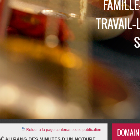
FAMILLE
TRAVAIL-
S
DOMAIN
Retour à la page contenant cette publication
 AU RANG DES MINUTES D’UN NOTAIRE