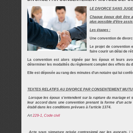
AVIS
LE DIVORCE SANS JUGE
CONTACT
Chaque époux doit être as
plus possible d’être assi
PLAN D'ACCÈS
Les étapes :
Une
convention de
divorc
Le projet de convention 
faire courir un délai de ré
La convention est alors signée par les époux et leurs avoc
déterminer les modalités du règlement complet des effets du
d
Elle est déposée au rang des minutes d'un notaire qui lui confè
TEXTES RELATIFS AU DIVORCE PAR CONSENTEMENT MUTU
Lorsque les époux s'entendent sur la rupture du mariage et s
leur accord dans une convention prenant la forme d'un acte 
établi dans les conditions prévues à l'article 1374.
Art
229-1, Code civil
Acte sous signature privée contresigné par les avocats.
L'a