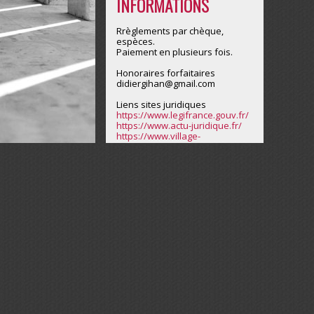
INFORMATIONS
Rrèglements par chèque,
espèces.
Paiement en plusieurs fois.
Honoraires forfaitaires
didiergihan@gmail.com
Liens sites juridiques
https://www.legifrance.gouv.fr/
https://www.actu-juridique.fr/
https://www.village-
justice.com/articles/index.php