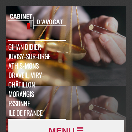
GIHAN DIDIER
JUVISY-SUR-ORGE
ATHIS-MONS
DRAVEIL, VIRY-
CHÂTILLON
MORANGIS
ESSONNE
ILE DE FRANCE
MENU