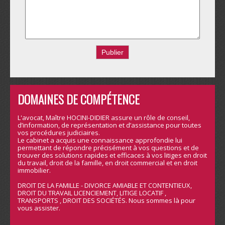
DOMAINES DE COMPÉTENCE
L'avocat, Maître HOCINI-DIDIER assure un rôle de conseil,
d’information, de représentation et d’assistance pour toutes
vos procédures judiciaires.
Le cabinet a acquis une connaissance approfondie lui
permettant de répondre précisément à vos questions et de
trouver des solutions rapides et efficaces à vos litiges en droit
du travail, droit de la famille, en droit commercial et en droit
immobilier.
DROIT DE LA FAMILLE - DIVORCE AMIABLE ET CONTENTIEUX,
DROIT DU TRAVAIL LICENCIEMENT, LITIGE LOCATIF ,
TRANSPORTS , DROIT DES SOCIÉTÉS. Nous sommes là pour
vous assister.